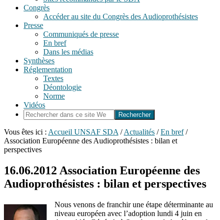
Congrès
Accéder au site du Congrès des Audioprothésistes
Presse
Communiqués de presse
En bref
Dans les médias
Synthèses
Réglementation
Textes
Déontologie
Norme
Vidéos
Rechercher
dans
ce
Vous êtes ici :
Accueil UNSAF SDA
/
Actualités
/
En bref
/
site
Association Européenne des Audioprothésistes : bilan et
Web
perspectives
16.06.2012
Association Européenne des
Audioprothésistes : bilan et perspectives
Nous venons de franchir une étape déterminante au
niveau européen avec l’adoption lundi 4 juin en