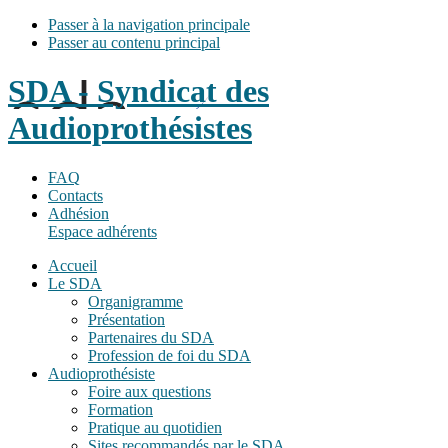
Passer à la navigation principale
Passer au contenu principal
SDA - Syndicat des
Audioprothésistes
FAQ
Contacts
Adhésion
Espace adhérents
Accueil
Le SDA
Organigramme
Présentation
Partenaires du SDA
Profession de foi du SDA
Audioprothésiste
Foire aux questions
Formation
Pratique au quotidien
Sites recommandés par le SDA