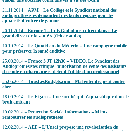
établir une doctrine commune vis-à-vis des Ocam
21.11.2014 –
APM – Le Collège et le Syndicat national des
audioprothésistes demandent des tarifs négociés pour les
appareils d’entrée de gamme
20.11.2014 –
Europe 1 – Luis Godinho en direct dans « Le
grand direct de la santé » (fichier audio)
10.10.2014 –
Le Quotidien du Médecin – Une campagne mobile
pour préserver la santé auditive
25.08.2014 –
France 3 JT 12h30 – VIDEO. Le Syndicat des
Audioprothésistes critique l’autorisation de vente des assistants
d’écoute en pharmacie et défend l’utilité d’un professionnel
25.06.2014 –
TousLesBudgets.com – Mal entendre peut coûter
cher
18.06.2014 –
Le Figaro – Une surdité qui n’apparaît que dans le
bruit ambiant
19.02.2014 –
Protection Sociale Informations – Mieux
rembourser les audioprothèses
12.02.2014 –
AEF – L’Unsaf propose une revalorisation du