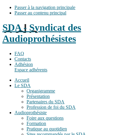
Passer à la navigation principale
Passer au contenu principal
SDA - Syndicat des
Audioprothésistes
FAQ
Contacts
Adhésion
Espace adhérents
Accueil
Le SDA
Organigramme
Présentation
Partenaires du SDA
Profession de foi du SDA
Audioprothésiste
Foire aux questions
Formation
Pratique au quotidien
Sites recommandés par le SDA