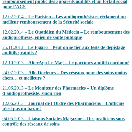
remboursement public des appareils auditifs et un forfait social
pour l’ACS
12.02.2014 –
Le Parisien – Les audioprothésistes réclament un
meilleur remboursement de la Sécurité sociale
12.02.2014 –
Le Quotidien du Médecin – Le remboursement des
audioprothèses, enjeu de santé publique
25.11.2013 –
Le Figaro – Peut-on se fier aux tests de dépistage
auditifs gratuits ?
12.10.2013 –
AlterAgo Le Mag – Le parcours auditif coordonné
24.07.2013 –
Allo Docteurs – Des réseaux pour des soins moins
chers… et meilleurs ?
21.06.2013 –
Le Moniteur des Pharmacies – Un diplôme
d’audioprothésiste, sinon rien
12.06.2013 –
Journal de l’Ordre des Pharmaciens – L’officine
n’est pas un bazar !
04.05.2013 –
Liaisons Sociales Magazine – Des praticiens sous
contrôle des réseaux de soins