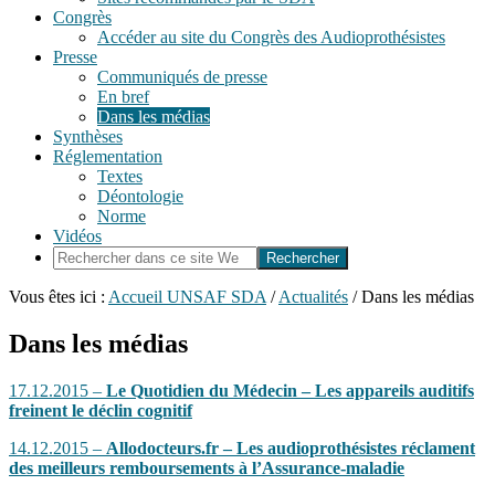
Congrès
Accéder au site du Congrès des Audioprothésistes
Presse
Communiqués de presse
En bref
Dans les médias
Synthèses
Réglementation
Textes
Déontologie
Norme
Vidéos
Rechercher
dans
ce
Vous êtes ici :
Accueil UNSAF SDA
/
Actualités
/
Dans les médias
site
Web
Dans les médias
17.12.2015 –
Le Quotidien du Médecin – Les appareils auditifs
freinent le déclin cognitif
14.12.2015 –
Allodocteurs.fr – Les audioprothésistes réclament
des meilleurs remboursements à l’Assurance-maladie