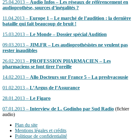
25.04.2013 –
Audio Infos – Les réseaux de référencement en
audioprothèse, sources d’inégalités ?
11.04.2013 –
Europe 1 – Le marché de l’audition : la dernière
bataille qui fait beaucoup de bruit !
15.03.2013 –
Le Monde – Dossier spécial Audition
09.03.2013 –
JIM.FR – Les audioprothésistes ne veulent pas
rester inaudibles
26.02.2013 –
PROFESSION PHARMACIEN – Les
pharmaciens se font tirer l’oreille
14.02.2013 –
Allo Docteurs sur France 5 – La presbyacousie
01.02.2013 –
L’Argus de l’Assurance
28.01.2013 –
Le Figaro
07.01.2013 –
Interview de L. Godinho par Sud Radio
(fichier
audio)
Plan du site
Mentions légales et crédits
Politique de confidentialité