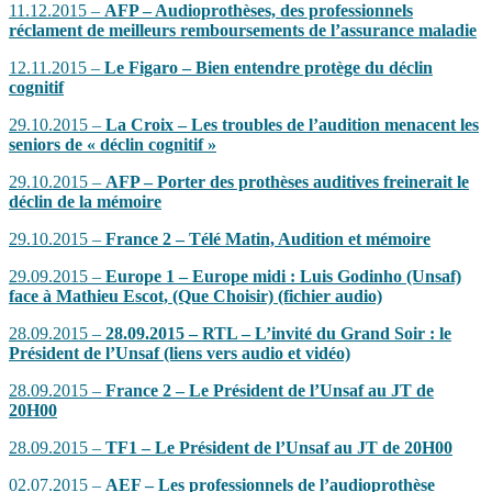
11.12.2015 –
AFP – Audioprothèses, des professionnels
réclament de meilleurs remboursements de l’assurance maladie
12.11.2015 –
Le Figaro – Bien entendre protège du déclin
cognitif
29.10.2015 –
La Croix – Les troubles de l’audition menacent les
seniors de « déclin cognitif »
29.10.2015 –
AFP – Porter des prothèses auditives freinerait le
déclin de la mémoire
29.10.2015 –
France 2 – Télé Matin, Audition et mémoire
29.09.2015 –
Europe 1 – Europe midi : Luis Godinho (Unsaf)
face à Mathieu Escot, (Que Choisir) (fichier audio)
28.09.2015 –
28.09.2015 – RTL – L’invité du Grand Soir : le
Président de l’Unsaf (liens vers audio et vidéo)
28.09.2015 –
France 2 – Le Président de l’Unsaf au JT de
20H00
28.09.2015 –
TF1 – Le Président de l’Unsaf au JT de 20H00
02.07.2015 –
AEF – Les professionnels de l’audioprothèse