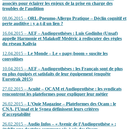
associés pour éclairer les enjeux de la prise en charge des
troubles de l’audition
08.06.2015 –
ORL-Pneumo-Allergo Pratique – Déclin cognitif et
perte auditive : y a-t-il un lien ?
16.04.2015 –
AEF – Audioprothèses : Luis Godinho (Unsaf)
appelle Harmonie et Malakoff Médéric à rediscuter des règles
du réseau Kalivia
12.04.2015 –
Le Monde – Le « papy-boom » suscite les
convoitises
10.04.2015 –
AEF – Audioprothèses : les Français sont de plus
en plus équipés et satisfaits de leur équipement (enquête
Eurotrak 2015)
27.02.2015 –
Acuité – OCAM et Audioprothèse : les syndicats
rencontrent les plateformes pour expliquer leur métier
26.02.2015 –
L’Ouïe Magazine – Plateformes des Ocam : le
CNA, l’Unsaf et le Synea définissent leurs critères
d’acceptabilité
26.02.2015 –
Audio Infos – « Avenir de l’Audioprothèse » :