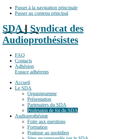
Passer à la navigation principale
Passer au contenu principal
SDA - Syndicat des
Audioprothésistes
FAQ
Contacts
Adhésion
Espace adhérents
Accueil
Le SDA
Organigramme
Présentation
Partenaires du SDA
Profession de foi du SDA
Audioprothésiste
Foire aux questions
Formation
Pratique au quotidien
Sites recommandés par le SDA