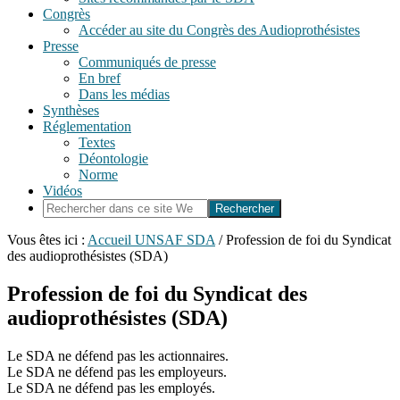
Congrès
Accéder au site du Congrès des Audioprothésistes
Presse
Communiqués de presse
En bref
Dans les médias
Synthèses
Réglementation
Textes
Déontologie
Norme
Vidéos
Rechercher
dans
ce
Vous êtes ici :
Accueil UNSAF SDA
/
Profession de foi du Syndicat
site
des audioprothésistes (SDA)
Web
Profession de foi du Syndicat des
audioprothésistes (SDA)
Le SDA ne défend pas les actionnaires.
Le SDA ne défend pas les employeurs.
Le SDA ne défend pas les employés.