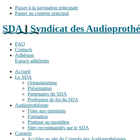
Passer à la navigation principale
Passer au contenu principal
SDA - Syndicat des Audioprothé
FAQ
Contacts
Adhésion
Espace adhérents
Accueil
Le SDA
Organigramme
Présentation
Partenaires du SDA
Profession de foi du SDA
Audioprothésiste
Foire aux questions
Formation
Pratique au quotidien
Sites recommandés par le SDA
Congrès
Accéder au site du Congrès des Audioprothésistes