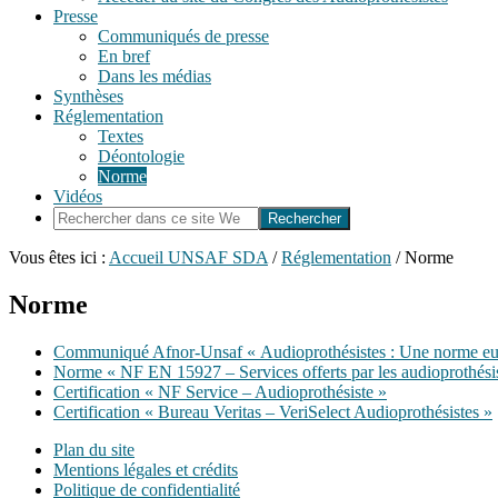
Presse
Communiqués de presse
En bref
Dans les médias
Synthèses
Réglementation
Textes
Déontologie
Norme
Vidéos
Rechercher
dans
ce
Vous êtes ici :
Accueil UNSAF SDA
/
Réglementation
/
Norme
site
Web
Norme
Communiqué Afnor-Unsaf « Audioprothésistes : Une norme euro
Norme « NF EN 15927 – Services offerts par les audioprothési
Certification « NF Service – Audioprothésiste »
Certification « Bureau Veritas – VeriSelect Audioprothésistes »
Plan du site
Mentions légales et crédits
Politique de confidentialité