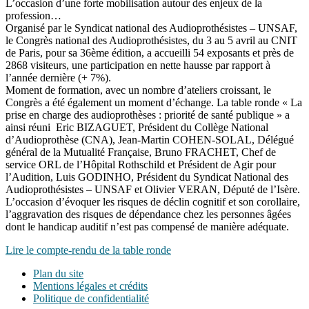
L’occasion d’une forte mobilisation autour des enjeux de la
profession…
Organisé par le Syndicat national des Audioprothésistes – UNSAF,
le Congrès national des Audioprothésistes, du 3 au 5 avril au CNIT
de Paris, pour sa 36ème édition, a accueilli 54 exposants et près de
2868 visiteurs, une participation en nette hausse par rapport à
l’année dernière (+ 7%).
Moment de formation, avec un nombre d’ateliers croissant, le
Congrès a été également un moment d’échange. La table ronde « La
prise en charge des audioprothèses : priorité de santé publique » a
ainsi réuni Eric BIZAGUET, Président du Collège National
d’Audioprothèse (CNA), Jean-Martin COHEN-SOLAL, Délégué
général de la Mutualité Française, Bruno FRACHET, Chef de
service ORL de l’Hôpital Rothschild et Président de Agir pour
l’Audition, Luis GODINHO, Président du Syndicat National des
Audioprothésistes – UNSAF et Olivier VERAN, Député de l’Isère.
L’occasion d’évoquer les risques de déclin cognitif et son corollaire,
l’aggravation des risques de dépendance chez les personnes âgées
dont le handicap auditif n’est pas compensé de manière adéquate.
Lire le compte-rendu de la table ronde
Plan du site
Mentions légales et crédits
Politique de confidentialité