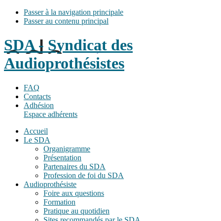
Passer à la navigation principale
Passer au contenu principal
SDA - Syndicat des
Audioprothésistes
FAQ
Contacts
Adhésion
Espace adhérents
Accueil
Le SDA
Organigramme
Présentation
Partenaires du SDA
Profession de foi du SDA
Audioprothésiste
Foire aux questions
Formation
Pratique au quotidien
Sites recommandés par le SDA