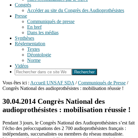
Congrès
Accéder au site du Congrès des Audioprothésistes
Presse
Communiqués de presse
En bref
Dans les médias
Synthèses
Réglementation
Textes
Déontologie
Norme
Vidéos
Rechercher
dans
ce
Vous êtes ici :
Accueil UNSAF SDA
/
Communiqués de Presse
/
site
Congrès National des audioprothésistes : mobilisation réussie !
Web
30.04.2014
Congrès National des
audioprothésistes : mobilisation réussie !
Pendant 3 jours, le Congrès National des Audioprothésistes s’est fait
l’écho des préoccupations des 2 700 audioprothésistes français :
indépendants, succursalistes ou membres du réseau mutualiste.