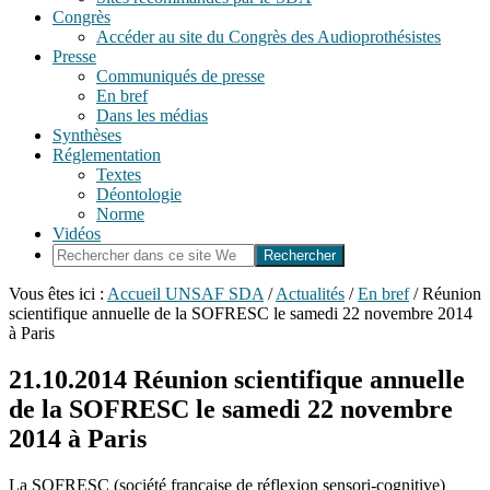
Congrès
Accéder au site du Congrès des Audioprothésistes
Presse
Communiqués de presse
En bref
Dans les médias
Synthèses
Réglementation
Textes
Déontologie
Norme
Vidéos
Rechercher
dans
ce
Vous êtes ici :
Accueil UNSAF SDA
/
Actualités
/
En bref
/
Réunion
site
scientifique annuelle de la SOFRESC le samedi 22 novembre 2014
Web
à Paris
21.10.2014
Réunion scientifique annuelle
de la SOFRESC le samedi 22 novembre
2014 à Paris
La SOFRESC (société française de réflexion sensori-cognitive)