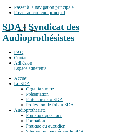
Passer à la navigation principale
Passer au contenu principal
SDA - Syndicat des
Audioprothésistes
FAQ
Contacts
Adhésion
Espace adhérents
Accueil
Le SDA
Organigramme
Présentation
Partenaires du SDA
Profession de foi du SDA
Audioprothésiste
Foire aux questions
Formation
Pratique au quotidien
Sites recommandés par le SDA