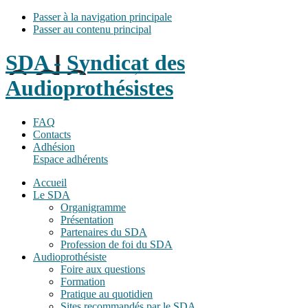
Passer à la navigation principale
Passer au contenu principal
SDA - Syndicat des
Audioprothésistes
FAQ
Contacts
Adhésion
Espace adhérents
Accueil
Le SDA
Organigramme
Présentation
Partenaires du SDA
Profession de foi du SDA
Audioprothésiste
Foire aux questions
Formation
Pratique au quotidien
Sites recommandés par le SDA