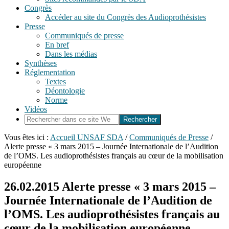
Congrès
Accéder au site du Congrès des Audioprothésistes
Presse
Communiqués de presse
En bref
Dans les médias
Synthèses
Réglementation
Textes
Déontologie
Norme
Vidéos
Rechercher
dans
ce
Vous êtes ici :
Accueil UNSAF SDA
/
Communiqués de Presse
/
site
Alerte presse « 3 mars 2015 – Journée Internationale de l’Audition
Web
de l’OMS. Les audioprothésistes français au cœur de la mobilisation
européenne
26.02.2015
Alerte presse « 3 mars 2015 –
Journée Internationale de l’Audition de
l’OMS. Les audioprothésistes français au
cœur de la mobilisation européenne