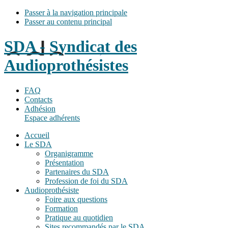
Passer à la navigation principale
Passer au contenu principal
SDA - Syndicat des
Audioprothésistes
FAQ
Contacts
Adhésion
Espace adhérents
Accueil
Le SDA
Organigramme
Présentation
Partenaires du SDA
Profession de foi du SDA
Audioprothésiste
Foire aux questions
Formation
Pratique au quotidien
Sites recommandés par le SDA