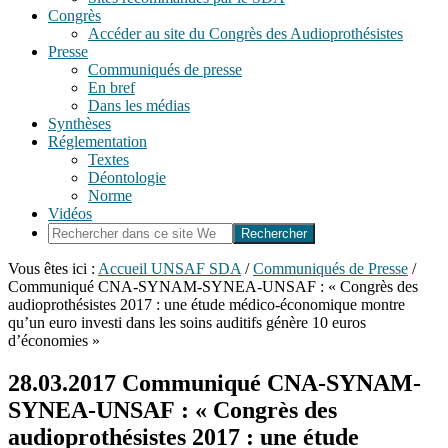
Congrès
Accéder au site du Congrès des Audioprothésistes
Presse
Communiqués de presse
En bref
Dans les médias
Synthèses
Réglementation
Textes
Déontologie
Norme
Vidéos
Rechercher
dans
ce
Vous êtes ici :
Accueil UNSAF SDA
/
Communiqués de Presse
/
site
Communiqué CNA-SYNAM-SYNEA-UNSAF : « Congrès des
Web
audioprothésistes 2017 : une étude médico-économique montre
qu’un euro investi dans les soins auditifs génère 10 euros
d’économies »
28.03.2017
Communiqué CNA-SYNAM-
SYNEA-UNSAF : « Congrès des
audioprothésistes 2017 : une étude