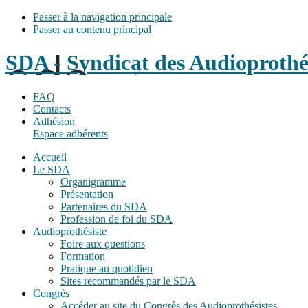
Passer à la navigation principale
Passer au contenu principal
SDA - Syndicat des Audioprothé
FAQ
Contacts
Adhésion
Espace adhérents
Accueil
Le SDA
Organigramme
Présentation
Partenaires du SDA
Profession de foi du SDA
Audioprothésiste
Foire aux questions
Formation
Pratique au quotidien
Sites recommandés par le SDA
Congrès
Accéder au site du Congrès des Audioprothésistes