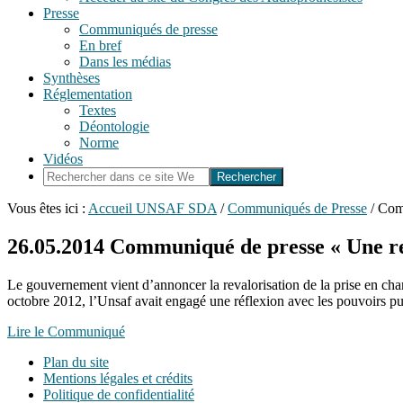
Presse
Communiqués de presse
En bref
Dans les médias
Synthèses
Réglementation
Textes
Déontologie
Norme
Vidéos
Rechercher
dans
ce
Vous êtes ici :
Accueil UNSAF SDA
/
Communiqués de Presse
/
Comm
site
Web
26.05.2014
Communiqué de presse « Une reva
Le gouvernement vient d’annoncer la revalorisation de la prise en cha
octobre 2012, l’Unsaf avait engagé une réflexion avec les pouvoirs pub
Lire le Communiqué
Plan du site
Mentions légales et crédits
Politique de confidentialité