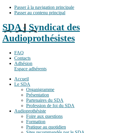
Passer à la navigation principale
Passer au contenu principal
SDA - Syndicat des
Audioprothésistes
FAQ
Contacts
Adhésion
Espace adhérents
Accueil
Le SDA
Organigramme
Présentation
Partenaires du SDA
Profession de foi du SDA
Audioprothésiste
Foire aux questions
Formation
Pratique au quotidien
Sites recommandés par le SDA