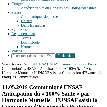
Congrès
Accéder au site du Congrès des Audioprothésistes
Presse
Communiqués de presse
En bref
Dans les médias
Synthèses
Réglementation
Textes
Déontologie
Norme
Vidéos
Rechercher
dans
ce
Vous êtes ici :
Accueil UNSAF SDA
/
Communiqués de Presse
/
site
Communiqué UNSAF – Anticipation du « 100% Santé » par
Web
Harmonie Mutuelle : l’UNSAF saisit la Commission d’Examen des
Pratiques Commerciales
14.05.2019
Communiqué UNSAF –
Anticipation du « 100% Santé » par
Harmonie Mutuelle : l’UNSAF saisit la
Commission d’Examen des Pratiques