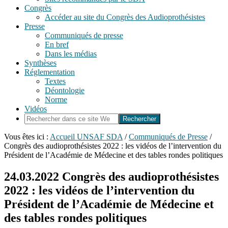
Congrès
Accéder au site du Congrès des Audioprothésistes
Presse
Communiqués de presse
En bref
Dans les médias
Synthèses
Réglementation
Textes
Déontologie
Norme
Vidéos
Rechercher
dans
ce
Vous êtes ici :
Accueil UNSAF SDA
/
Communiqués de Presse
/
site
Congrès des audioprothésistes 2022 : les vidéos de l’intervention du
Web
Président de l’Académie de Médecine et des tables rondes politiques
24.03.2022
Congrès des audioprothésistes
2022 : les vidéos de l’intervention du
Président de l’Académie de Médecine et
des tables rondes politiques