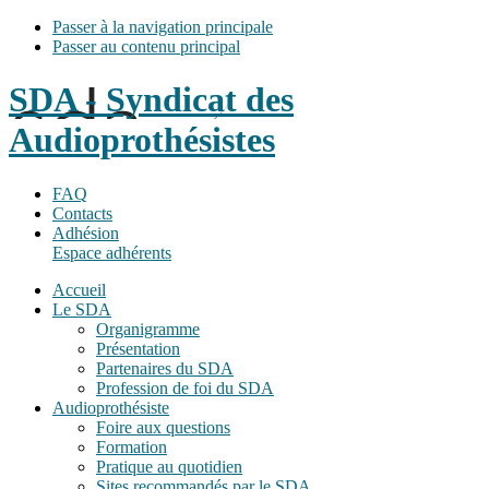
Passer à la navigation principale
Passer au contenu principal
SDA - Syndicat des
Audioprothésistes
FAQ
Contacts
Adhésion
Espace adhérents
Accueil
Le SDA
Organigramme
Présentation
Partenaires du SDA
Profession de foi du SDA
Audioprothésiste
Foire aux questions
Formation
Pratique au quotidien
Sites recommandés par le SDA