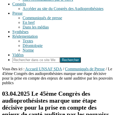
Congrès
Accéder au site du Congrès des Audioprothésistes
Presse
Communiqués de presse
En bref
Dans les médias
Synthèses
Réglementation
Textes
Déontologie
Norme
Vidéos
Rechercher
dans
ce
Vous êtes ici :
Accueil UNSAF SDA
/
Communiqués de Presse
/
Le
site
45ème Congrès des audioprothésistes marque une étape décisive
Web
pour la prise en compte des enjeux de santé auditive par les pouvoirs
publics
03.04.2025
Le 45ème Congrès des
audioprothésistes marque une étape
décisive pour la prise en compte des
enjeux de santé auditive par les pouvoirs