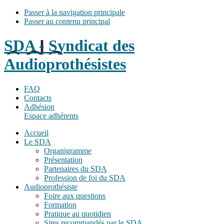
Passer à la navigation principale
Passer au contenu principal
SDA - Syndicat des
Audioprothésistes
FAQ
Contacts
Adhésion
Espace adhérents
Accueil
Le SDA
Organigramme
Présentation
Partenaires du SDA
Profession de foi du SDA
Audioprothésiste
Foire aux questions
Formation
Pratique au quotidien
Sites recommandés par le SDA