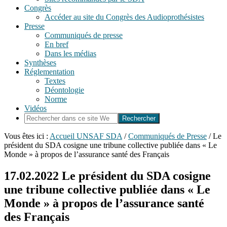
Congrès
Accéder au site du Congrès des Audioprothésistes
Presse
Communiqués de presse
En bref
Dans les médias
Synthèses
Réglementation
Textes
Déontologie
Norme
Vidéos
Rechercher
dans
ce
Vous êtes ici :
Accueil UNSAF SDA
/
Communiqués de Presse
/
Le
site
président du SDA cosigne une tribune collective publiée dans « Le
Web
Monde » à propos de l’assurance santé des Français
17.02.2022
Le président du SDA cosigne
une tribune collective publiée dans « Le
Monde » à propos de l’assurance santé
des Français