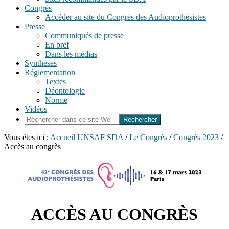
Congrès
Accéder au site du Congrès des Audioprothésistes
Presse
Communiqués de presse
En bref
Dans les médias
Synthèses
Réglementation
Textes
Déontologie
Norme
Vidéos
Rechercher
dans
ce
Vous êtes ici :
Accueil UNSAF SDA
/
Le Congrès
/
Congrès 2023
/
site
Accès au congrès
Web
Accès
au
congrès
ACCÈS AU CONGRÈS