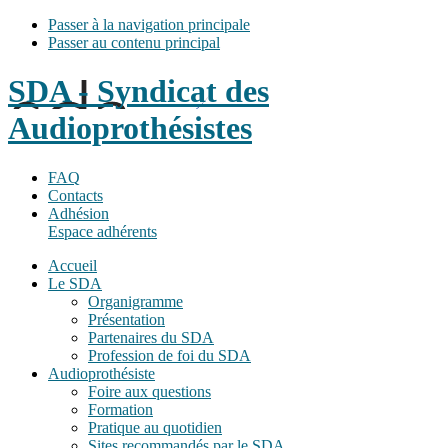
Passer à la navigation principale
Passer au contenu principal
SDA - Syndicat des
Audioprothésistes
FAQ
Contacts
Adhésion
Espace adhérents
Accueil
Le SDA
Organigramme
Présentation
Partenaires du SDA
Profession de foi du SDA
Audioprothésiste
Foire aux questions
Formation
Pratique au quotidien
Sites recommandés par le SDA