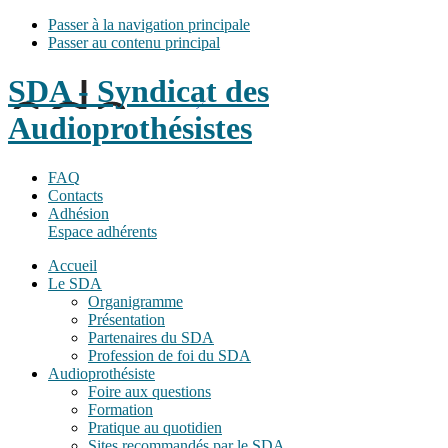
Passer à la navigation principale
Passer au contenu principal
SDA - Syndicat des
Audioprothésistes
FAQ
Contacts
Adhésion
Espace adhérents
Accueil
Le SDA
Organigramme
Présentation
Partenaires du SDA
Profession de foi du SDA
Audioprothésiste
Foire aux questions
Formation
Pratique au quotidien
Sites recommandés par le SDA