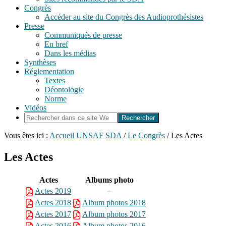
Congrès
Accéder au site du Congrès des Audioprothésistes
Presse
Communiqués de presse
En bref
Dans les médias
Synthèses
Réglementation
Textes
Déontologie
Norme
Vidéos
Rechercher
dans
ce
Vous êtes ici :
Accueil UNSAF SDA
/
Le Congrès
/
Les Actes
site
Web
Les Actes
Actes
Albums photo
Actes 2019
–
Actes 2018
Album photos 2018
Actes 2017
Album photos 2017
Actes 2016
Album photos 2016