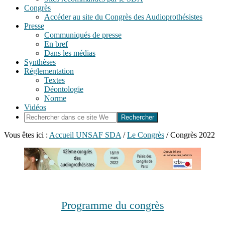
Congrès
Accéder au site du Congrès des Audioprothésistes
Presse
Communiqués de presse
En bref
Dans les médias
Synthèses
Réglementation
Textes
Déontologie
Norme
Vidéos
Rechercher
dans
ce
Vous êtes ici :
Accueil UNSAF SDA
/
Le Congrès
/
Congrès 2022
site
Web
Congrès
2022
Programme du congrès