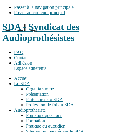
Passer à la navigation principale
Passer au contenu principal
SDA - Syndicat des
Audioprothésistes
FAQ
Contacts
Adhésion
Espace adhérents
Accueil
Le SDA
Organigramme
Présentation
Partenaires du SDA
Profession de foi du SDA
Audioprothésiste
Foire aux questions
Formation
Pratique au quotidien
Sites recommandés par le SDA